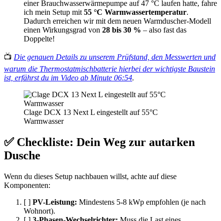
einer Brauchwasserwärmepumpe auf 47 °C laufen hatte, fahre
ich mein Setup mit
55 °C Warmwassertemperatur
.
Dadurch erreichen wir mit dem neuen Warmduscher-Modell
einen Wirkungsgrad von
28 bis 30 %
– also fast das
Doppelte!
📺
Die genauen Details zu unserem Prüfstand, den Messwerten und
warum die Thermostatmischbatterie hierbei der wichtigste Baustein
ist, erfährst du im Video ab Minute 06:54
.
Clage DCX 13 Next L eingestellt auf 55°C
Warmwasser
✅ Checkliste: Dein Weg zur autarken
Dusche
Wenn du dieses Setup nachbauen willst, achte auf diese
Komponenten:
[ ]
PV-Leistung:
Mindestens 5-8 kWp empfohlen (je nach
Wohnort).
[ ]
3-Phasen-Wechselrichter:
Muss die Last eines