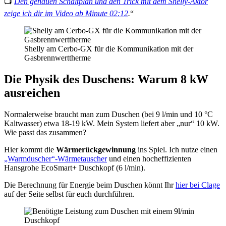
📺
Den genauen Schaltplan und den Trick mit dem Shelly-Aktor
zeige ich dir im Video ab Minute 02:12
.
“
Shelly am Cerbo-GX für die Kommunikation mit der
Gasbrennwerttherme
Die Physik des Duschens: Warum 8 kW
ausreichen
Normalerweise braucht man zum Duschen (bei 9 l/min und 10 °C
Kaltwasser) etwa 18-19 kW. Mein System liefert aber „nur“ 10 kW.
Wie passt das zusammen?
Hier kommt die
Wärmerückgewinnung
ins Spiel. Ich nutze einen
„Warmduscher“-Wärmetauscher
und einen hocheffizienten
Hansgrohe EcoSmart+ Duschkopf (6 l/min).
Die Berechnung für Energie beim Duschen könnt Ihr
hier bei Clage
auf der Seite selbst für euch durchführen.