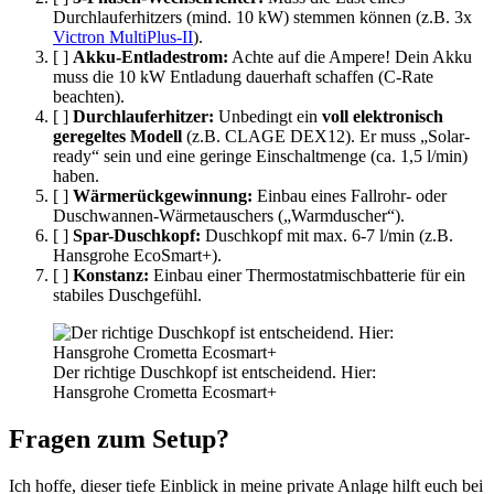
Durchlauferhitzers (mind. 10 kW) stemmen können (z.B. 3x
Victron MultiPlus-II
).
[ ]
Akku-Entladestrom:
Achte auf die Ampere! Dein Akku
muss die 10 kW Entladung dauerhaft schaffen (C-Rate
beachten).
[ ]
Durchlauferhitzer:
Unbedingt ein
voll elektronisch
geregeltes Modell
(z.B. CLAGE DEX12). Er muss „Solar-
ready“ sein und eine geringe Einschaltmenge (ca. 1,5 l/min)
haben.
[ ]
Wärmerückgewinnung:
Einbau eines Fallrohr- oder
Duschwannen-Wärmetauschers („Warmduscher“).
[ ]
Spar-Duschkopf:
Duschkopf mit max. 6-7 l/min (z.B.
Hansgrohe EcoSmart+).
[ ]
Konstanz:
Einbau einer Thermostatmischbatterie für ein
stabiles Duschgefühl.
Der richtige Duschkopf ist entscheidend. Hier:
Hansgrohe Crometta Ecosmart+
Fragen zum Setup?
Ich hoffe, dieser tiefe Einblick in meine private Anlage hilft euch bei