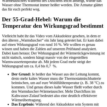
Wärmetauschers während des Duschens leicht ansteigt, würde das
Wasser ohne Thermostat immer heißer werden. Die Armatur glättet
das für euch perfekt weg.
Der 55-Grad-Hebel: Warum die
Temperatur den Wirkungsgrad bestimmt
Vielleicht habt ihr das Video vom Akkudoktor gesehen, in dem er
den älteren „Warmduscher“ ein Jahr lang getestet hat. Er kam dabei
auf einen Wirkungsgrad von rund 16 %. Wir wollten es genau
wissen und haben die Zahlen auf unserem Prüfstand analysiert.
Dabei kam heraus: Der Wirkungsgrad der Wärmerückgewinnung ist
nicht statisch, sondern hängt massiv von der eingestellten
Warmwassertemperatur ab. Mit jedem Grad mehr steigt der
Wirkungsgrad um ca. 0,4 bis 0,7 %.
Der Grund:
Je heißer das Wasser aus der Leitung kommt,
desto mehr kaltes Wasser muss die Thermostatmischbatterie
beimischen, um auf eure Wohlfühltemperatur (z. B. 38 °C) zu
kommen. Und genau dieses kalte Wasser fließt vorher durch
den Warmduscher-Wärmetauscher. Mehr Durchfluss im
Kaltwasser-Zulauf bedeutet also eine deutlich effektivere
Wärmeübertragung.
Das Ergebnis:
Während der Akkudoktor sein System mit