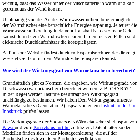
wichtig, dass das Wasser hinter der Mischbatterie in warm und kalt
getrennt aus der Wand kommt.
Unabhängig von der Art der Warmwasseraufbereitung ermöglicht
der Warmduscher eine beträchtliche Energieeinsparung. Je teurer die
Warmwasseraufbereitung in deinem Haushalt ist, desto mehr Geld
kannst du mit dem Warmduscher sparen. In den meisten Fällen sind
elektrische Durchlauferhitzer die kostspieligsten.
Auf unserer Website findest du einen Ersparnisrechner, der dir zeigt,
wie viel Geld du mit dem Warmduscher einsparen kannst.
Wie wird der Wirkungsgrad von Wärmetauschern berechnet?
Grundsätzlich gibt es Normen, die angeben, wie Wirkungsgrade von
Duschwasserwärmetauschern berechnet werden. Z.B. CSAB55.1.
In der Regel werden Institute beauftragt den Wirkungsgrad
unabhängig zu bestimmen. Wir haben Den Wirkungsgrad unseres
Wärmetauschers (Generation 2) bspw. von einem
Institut an der Uni
Innsbruck
prüfen lassen.
Die Wirkungsgrade der Showersave-Wärmetauscher sind bspw. von
Kiwa
und vom
Passivhaus Institut
zertifiziert. Datenblätter zu den
Modellen finden sich in der Montageanleitung, die auf der
Produktseite des jeweiligen Produktes verlinkt sind.