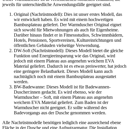
jeweils für unterschiedliche Anwendungsfälle geeignet sind.
Original (Nachrüstmodell): Dies ist unser erstes Modell, das
wir entwickelt haben. Es wird mit einem hochwertigen
Bambusplateau geliefert. Der Warmduscher Original eignet
sich sowohl für Mietwohnungen als auch für Eigenheime.
Darüber hinaus findet er in Fitnessstudios, Schwimmbädern,
Hotels, Pensionen, Sportvereinen, Kultureinrichtungen und
öffentlichen Gebäuden vielseitige Verwendung.
DW-Soft (Nachrüstmodell): Dieses Modell bietet die gleiche
Funktion und Energieeinsparung wie das Original, wird
jedoch mit einem Plateau aus angenehm weichem EVA
Material geliefert. Dadurch ist es etwas preiswerter, hat jedoch
eine geringere Belastbarkeit. Dieses Modell kann auch
nachträglich noch mit einem Bambusplateau ausgestattet
werden.
BW-Badewanne: Dieses Modell ist für Badewannen-
Duscher:innen gedacht. Es wird ebenso, wie der
Warmduscher – Soft, mit einem Plateau aus angenehm
weichem EVA Material geliefert. Zum Baden ist der
Warmduscher nicht geeignet. Er sollte während des
Badevorgangs aus der Dusche genommen werden.
Alle Nachrüstmodelle benötigen lediglich eine ausreichend ebene
Fläche in der Dusche und eine Aufputzarmatur. Die Installation