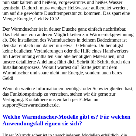
nun statt kaltem und heißem, vorgewärmtes und heißes Wasser
gemischt. Dadurch muss weniger Heißwasser aufbereitet werden,
um auf die gewohnte Duschtemperatur zu kommen. Das spart eine
Menge Energie, Geld & CO2.
Der Warmduscher ist in deiner Dusche ganz einfach nachrüstbar.
Das hebt uns von anderen Möglichkeiten zur Wärmerückgewinnung
ab. Die Installation des Warmduschers in deinem Badezimmer ist
denkbar einfach und dauert nur etwa 10 Minuten. Du benötigst
keine baulichen Veränderungen oder die Hilfe eines Handwerkers.
Im Lieferumfang enthalten sind alle benötigten Materialien, und
unsere detaillierte Anleitung führt dich Schritt für Schritt durch den
Installationsprozess. Worauf wartest du? Starte jetzt mit dem
Warmduscher und spare nicht nur Energie, sondern auch bares
Geld!
Wenn du weitere Informationen benötigst oder Schwierigkeiten hast,
das Funktionsprinzip zu verstehen, stehen wir dir gerne zur
Verfügung. Kontaktiere uns einfach per E-Mail an
support@derwarmduscher.de.
Welche Warmduscher-Modelle gibt es? Für welchen
Anwendungsfall eignen sie sich?
Unser Warmduscher ist in verschiedenen Modellen erhältlich, die