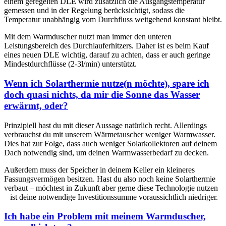
einem geregelten DLE wird zusätzlich die Ausgangstemperatur
gemessen und in der Regelung berücksichtigt, sodass die
Temperatur unabhängig vom Durchfluss weitgehend konstant bleibt.
Mit dem Warmduscher nutzt man immer den unteren
Leistungsbereich des Durchlauferhitzers. Daher ist es beim Kauf
eines neuen DLE wichtig, darauf zu achten, dass er auch geringe
Mindestdurchflüsse (2-3l/min) unterstützt.
Wenn ich Solarthermie nutze(n möchte), spare ich
doch quasi nichts, da mir die Sonne das Wasser
erwärmt, oder?
Prinzipiell hast du mit dieser Aussage natürlich recht. Allerdings
verbrauchst du mit unserem Wärmetauscher weniger Warmwasser.
Dies hat zur Folge, dass auch weniger Solarkollektoren auf deinem
Dach notwendig sind, um deinen Warmwasserbedarf zu decken.
Außerdem muss der Speicher in deinem Keller ein kleineres
Fassungsvermögen besitzen. Hast du also noch keine Solarthermie
verbaut – möchtest in Zukunft aber gerne diese Technologie nutzen
– ist deine notwendige Investitionssumme voraussichtlich niedriger.
Ich habe ein Problem mit meinem Warmduscher,