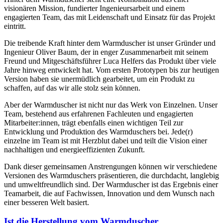
visionären Mission, fundierter Ingenieursarbeit und einem
engagierten Team, das mit Leidenschaft und Einsatz für das Projekt
eintritt.
Die treibende Kraft hinter dem Warmduscher ist unser Gründer und
Ingenieur Oliver Baum, der in enger Zusammenarbeit mit seinem
Freund und Mitgeschäftsführer Luca Helfers das Produkt über viele
Jahre hinweg entwickelt hat. Vom ersten Prototypen bis zur heutigen
Version haben sie unermüdlich gearbeitet, um ein Produkt zu
schaffen, auf das wir alle stolz sein können.
Aber der Warmduscher ist nicht nur das Werk von Einzelnen. Unser
Team, bestehend aus erfahrenen Fachleuten und engagierten
Mitarbeiter:innen, trägt ebenfalls einen wichtigen Teil zur
Entwicklung und Produktion des Warmduschers bei. Jede(r)
einzelne im Team ist mit Herzblut dabei und teilt die Vision einer
nachhaltigen und energieeffizienten Zukunft.
Dank dieser gemeinsamen Anstrengungen können wir verschiedene
Versionen des Warmduschers präsentieren, die durchdacht, langlebig
und umweltfreundlich sind. Der Warmduscher ist das Ergebnis einer
Teamarbeit, die auf Fachwissen, Innovation und dem Wunsch nach
einer besseren Welt basiert.
Ist die Herstellung vom Warmduscher