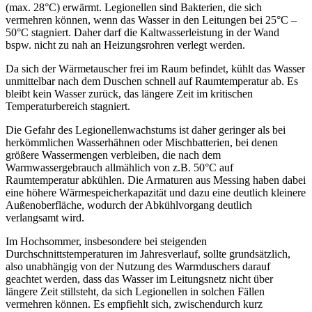
(max. 28°C) erwärmt. Legionellen sind Bakterien, die sich
vermehren können, wenn das Wasser in den Leitungen bei 25°C –
50°C stagniert. Daher darf die Kaltwasserleistung in der Wand
bspw. nicht zu nah an Heizungsrohren verlegt werden.
Da sich der Wärmetauscher frei im Raum befindet, kühlt das Wasser
unmittelbar nach dem Duschen schnell auf Raumtemperatur ab. Es
bleibt kein Wasser zurück, das längere Zeit im kritischen
Temperaturbereich stagniert.
Die Gefahr des Legionellenwachstums ist daher geringer als bei
herkömmlichen Wasserhähnen oder Mischbatterien, bei denen
größere Wassermengen verbleiben, die nach dem
Warmwassergebrauch allmählich von z.B. 50°C auf
Raumtemperatur abkühlen. Die Armaturen aus Messing haben dabei
eine höhere Wärmespeicherkapazität und dazu eine deutlich kleinere
Außenoberfläche, wodurch der Abkühlvorgang deutlich
verlangsamt wird.
Im Hochsommer, insbesondere bei steigenden
Durchschnittstemperaturen im Jahresverlauf, sollte grundsätzlich,
also unabhängig von der Nutzung des Warmduschers darauf
geachtet werden, dass das Wasser im Leitungsnetz nicht über
längere Zeit stillsteht, da sich Legionellen in solchen Fällen
vermehren können. Es empfiehlt sich, zwischendurch kurz