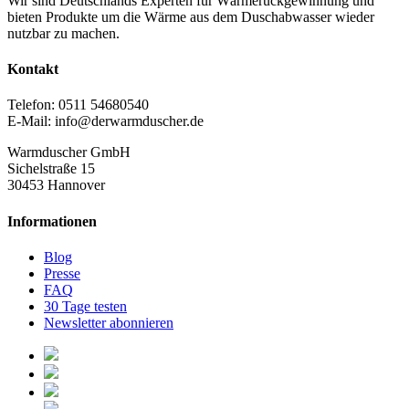
Wir sind Deutschlands Experten für Wärmerückgewinnung und
Varianten
werden
bieten Produkte um die Wärme aus dem Duschabwasser wieder
auf.
nutzbar zu machen.
Die
Optionen
können
Kontakt
auf
der
Telefon: 0511 54680540
Produktseite
E-Mail: info@derwarmduscher.de
gewählt
werden
Warmduscher GmbH
Sichelstraße 15
30453 Hannover
Informationen
Blog
Presse
FAQ
30 Tage testen
Newsletter abonnieren