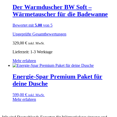
mehrere
Varianten
Der Warmduscher BW Soft –
auf.
Wärmetauscher für die Badewanne
Die
Optionen
können
Bewertet mit
5.00
von 5
auf
der
Ungeprüfte Gesamtbewertungen
Produktseite
gewählt
329,00
€
inkl. MwSt.
werden
Lieferzeit:
1-3 Werktage
Dieses
Mehr erfahren
Produkt
weist
mehrere
Energie-Spar Premium Paket für
Varianten
deine Dusche
auf.
Die
Optionen
599,00
€
inkl. MwSt.
können
Dieses
Mehr erfahren
auf
Produkt
der
weist
Produktseite
mehrere
gewählt