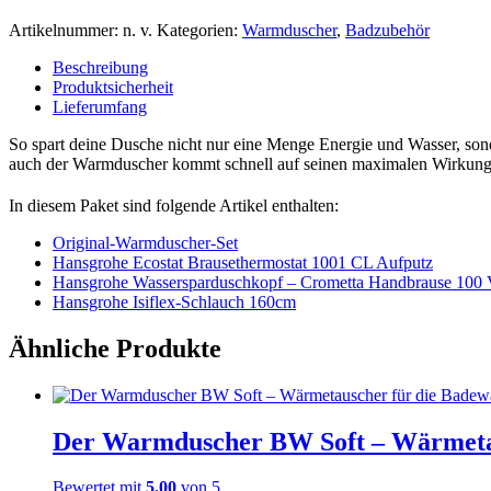
Artikelnummer:
n. v.
Kategorien:
Warmduscher
,
Badzubehör
Beschreibung
Produktsicherheit
Lieferumfang
So spart deine Dusche nicht nur eine Menge Energie und Wasser, son
auch der Warmduscher kommt schnell auf seinen maximalen Wirkungs
In diesem Paket sind folgende Artikel enthalten:
Original-Warmduscher-Set
Hansgrohe Ecostat Brausethermostat 1001 CL Aufputz
Hansgrohe Wassersparduschkopf – Crometta Handbrause 100 V
Hansgrohe Isiflex-Schlauch 160cm
Ähnliche Produkte
Der Warmduscher BW Soft – Wärmeta
Bewertet mit
5.00
von 5