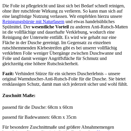
Die Folie ist pflegeleicht und lässt sich bei Bedarf schnell reinigen,
ohne ihre rutschfeste Wirkung zu verlieren. So kann man sich auf
eine langfristige Nutzung verlassen. Wir empfehlen hierzu unsere
Reinigungsbürste mit Naturfasern
und etwas handelsübliches
Spülmittel. Der
wesentliche Vorteil
zu anderen Anti-Rutsch-Matten
ist die vollflächige und dauerhafte Verklebung, wodurch eine
Reinigung der Unterseite entfällt. Es wird wie gehabt nur eine
Fläche in der Dusche gereinigt. Im Gegensatz zu einzelnen
rutschhemmenden Klebestreifen gibt es bei unserer vollflächig
verklebten Folie weniger Übergänge zwischen Duschwanne und
Folie und damit weniger Angriffsfläche für Schmutz und
gleichzeitig eine höhere Rutschsicherheit.
Fazit:
Verhindert Stürze für ein sicheres Duscherlebnis – unsere
original Warmduscher-Anti-Rutsch-Folie für die Dusche. Sie bietet
erstklassigen Schutz, damit man sich jederzeit sicher und wohl fühlt.
Zuschnitt Maße:
passend für die Dusche: 68cm x 60cm
passend für Badewannen: 68cm x 35cm
Für besondere Zuschnittmaße und größere Abnahmemengen